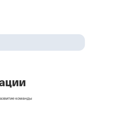
зации
 развитие команды